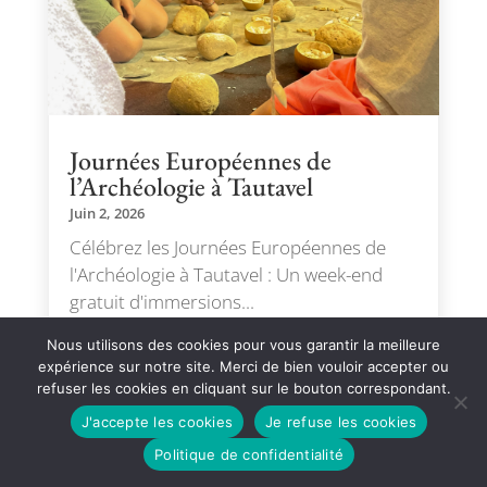
Journées Européennes de
l’Archéologie à Tautavel
Juin 2, 2026
Célébrez les Journées Européennes de
l'Archéologie à Tautavel : Un week-end
gratuit d'immersions...
lire plus
Nous utilisons des cookies pour vous garantir la meilleure
expérience sur notre site. Merci de bien vouloir accepter ou
refuser les cookies en cliquant sur le bouton correspondant.
J'accepte les cookies
Je refuse les cookies
Politique de confidentialité